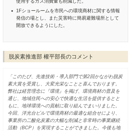
使用するガス消費量も削減した。
1Fショールームを市民への環境商材に関する情報
発信の場とし、また災害時に簡易避難場所として
開放できるようにした。
脱炭素推進部 權平部長のコメント
「このたび、先進技術・導入部門で第2回かながわ脱炭
素大賞を受賞し、大変光栄なことと喜んでおります。
弊社は経営理念に『環境』を掲げ、環境商材の普及を
通じ、地域住民への安心で快適な生活を提供するとと
もに、地球環境への貢献に取り組んでまいりました。
今回、洋光台ビルで環境商材の最適な組合せにより、
事業所の二酸化炭素の大幅な削減と非常時の事業継続
活動（BCP）を実現することができました。今後も地