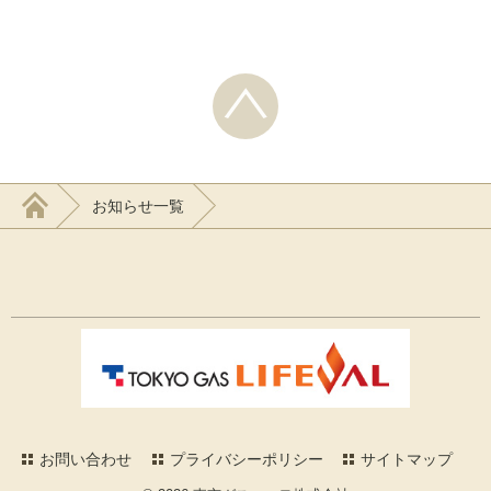
ク
有
ク
し
す
し
て
る
て
Twitter
に
Google+
で
は
で
共
ク
共
有
リ
有
(新
ッ
(新
し
ク
し
い
し
い
ウ
て
ウ
ィ
く
ィ
ン
だ
ン
ド
さ
ド
ウ
い
ウ
で
(新
で
お知らせ一覧
開
し
開
き
い
き
ま
ウ
ま
す)
ィ
す)
ン
ド
ウ
で
開
き
ま
す)
お問い合わせ
プライバシーポリシー
サイトマップ