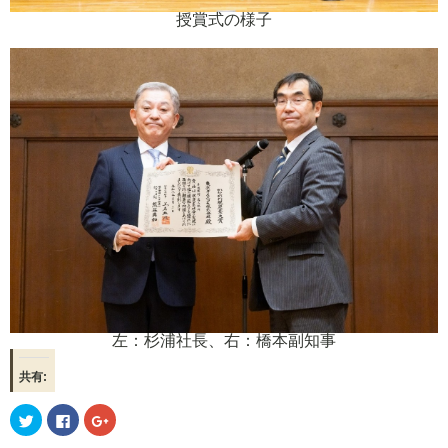
授賞式の様子
左：杉浦社長、右：橋本副知事
共有:
ク
Facebook
ク
リ
で
リ
ッ
共
ッ